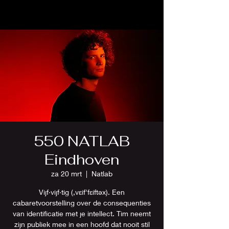
550 NATLAB
Eindhoven
za 20 mrt
  |  
Natlab
Vijf·vijf·tig (,vɛif'fɛiftəx). Een
cabaretvoorstelling over de consequenties
van identificatie met je intellect. Tim neemt
zijn publiek mee in een hoofd dat nooit stil