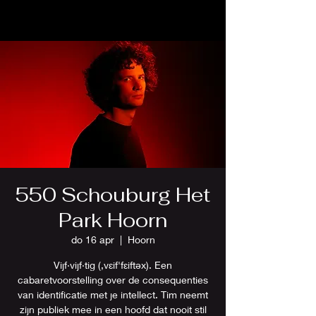
550 Schouburg Het
Park Hoorn
do 16 apr
  |  
Hoorn
Vijf·vijf·tig (,vɛif'fɛiftəx). Een
cabaretvoorstelling over de consequenties
van identificatie met je intellect. Tim neemt
zijn publiek mee in een hoofd dat nooit stil