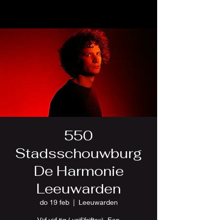
550
Stadsschouwburg
De Harmonie
Leeuwarden
do 19 feb
  |  
Leeuwarden
Vijf·vijf·tig (,vɛif'fɛiftəx). Een