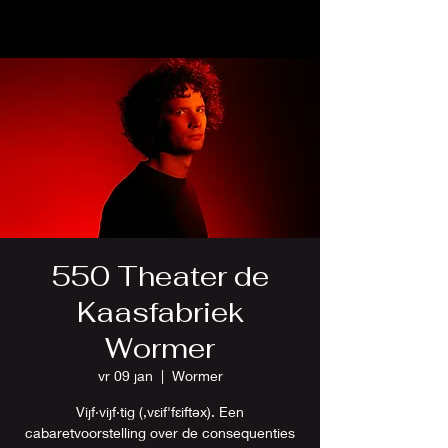
550 Theater de
Kaasfabriek
Wormer
vr 09 jan
  |  
Wormer
Vijf·vijf·tig (,vɛif'fɛiftəx). Een
cabaretvoorstelling over de consequenties