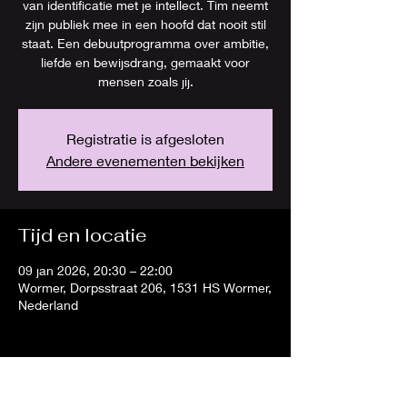
van identificatie met je intellect. Tim neemt
zijn publiek mee in een hoofd dat nooit stil
staat. Een debuutprogramma over ambitie,
liefde en bewijsdrang, gemaakt voor
mensen zoals jij.
Registratie is afgesloten
Andere evenementen bekijken
Tijd en locatie
09 jan 2026, 20:30 – 22:00
Wormer, Dorpsstraat 206, 1531 HS Wormer,
Nederland
Deel dit evenement