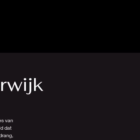
rwijk
ies van
fd dat
drang,