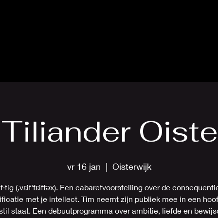
Tiliander Oiste
vr 16 jan
  |  
Oisterwijk
ijf·tig (,vɛif'fɛiftəx). Een cabaretvoorstelling over de consequent
ificatie met je intellect. Tim neemt zijn publiek mee in een hoo
 stil staat. Een debuutprogramma over ambitie, liefde en bewijs