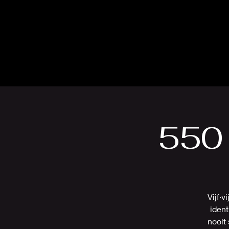
550 
Vijf·v
ident
nooit