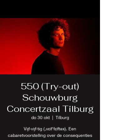
550 (Try-out)
Schouwburg
Concertzaal Tilburg
do 30 okt
  |  
Tilburg
Vijf·vijf·tig (,vɛif'fɛiftəx). Een
cabaretvoorstelling over de consequenties