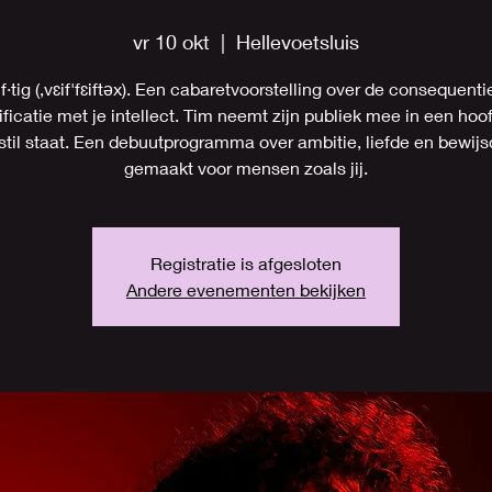
vr 10 okt
  |  
Hellevoetsluis
ijf·tig (,vɛif'fɛiftəx). Een cabaretvoorstelling over de consequent
ificatie met je intellect. Tim neemt zijn publiek mee in een hoo
 stil staat. Een debuutprogramma over ambitie, liefde en bewijs
gemaakt voor mensen zoals jij.
Registratie is afgesloten
Andere evenementen bekijken