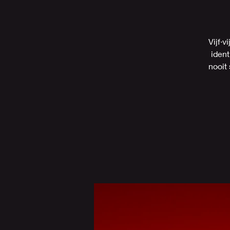
Vijf·v
ident
nooit