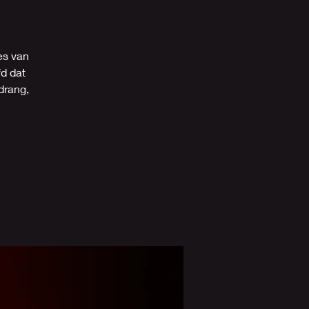
ies van
fd dat
drang,