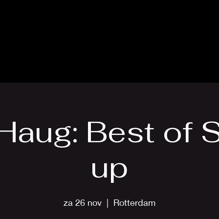
Haug: Best of 
up
za 26 nov
  |  
Rotterdam